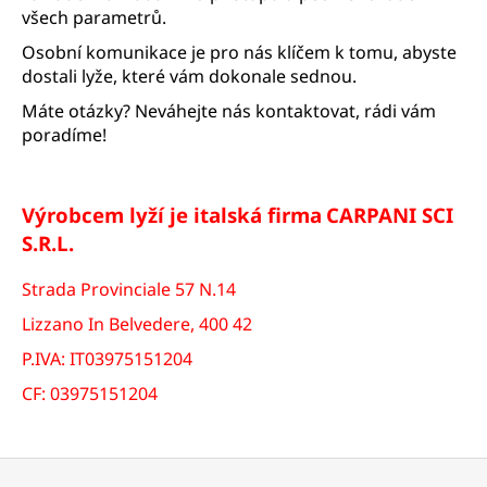
č
všech parametrů.
u
j
Osobní komunikace je pro nás klíčem k tomu, abyste
e
dostali lyže, které vám dokonale sednou.
m
Máte otázky? Neváhejte nás kontaktovat, rádi vám
e
poradíme!
Výrobcem lyží je italská firma
CARPANI SCI
S.R.L.
Strada Provinciale 57 N.14
Lizzano In Belvedere, 400 42
P.IVA: IT03975151204
CF: 03975151204
Z