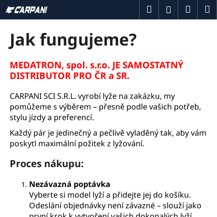
K
Přejít
Hledat
Náku
M
Přihlášení
na
o
obsah
Zpět
Zpět
košík
š
Jak fungujeme?
í
C
k
o
MEDATRON, spol. s.r.o. JE SAMOSTATNÝ
DISTRIBUTOR PRO ČR a SR.
p
o
CARPANI SCI S.R.L. vyrobí lyže na zakázku, my
t
pomůžeme s výběrem – přesně podle vašich potřeb,
ř
stylu jízdy a preferencí.
e
Každý pár je jedinečný a pečlivě vyladěný tak, aby vám
b
poskytl maximální požitek z lyžování.
u
Proces nákupu:
j
e
Nezávazná poptávka
t
Vyberte si model lyží a přidejte jej do košíku.
e
Odeslání objednávky není závazné – slouží jako
n
první krok k vytvoření vašich dokonalých lyží.