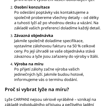
a
Osobní konzultace
j
Po odeslání poptávky vás kontaktujeme a
í
společně probereme všechny detaily – od délky
a tuhosti lyží až po vhodnou desku a vázání. Na
t
základě vašich preferencí doladíme každý detail.
?
Závazná objednávka
Jakmile společně doladíme specifikace,
vystavíme zálohovou fakturu na 50 % celkové
ceny. Po její úhradě se vaše objednávka stává
HLEDAT
závaznou a lyže jsou zařazeny do výroby v Itálii.
Výroba na míru
Po přijetí zálohy začne výroba vašich
jedinečných lyží. Jakmile budou hotové,
D
informujeme vás o termínu dodání.
o
p
Proč si vybrat lyže na míru?
o
r
Lyže CARPANI nejsou sériově vyráběné – vznikají na
u
základě individuálního přístupu a pečlivého ladění