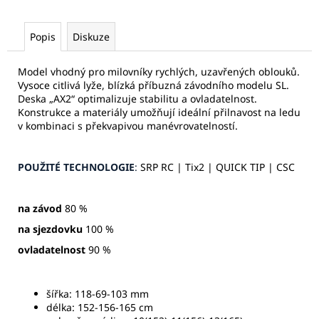
Popis
Diskuze
Model vhodný pro milovníky rychlých, uzavřených oblouků.
Vysoce citlivá lyže, blízká příbuzná závodního modelu SL.
Deska „AX2“ optimalizuje stabilitu a ovladatelnost.
Konstrukce a materiály umožňují ideální přilnavost na ledu
v kombinaci s překvapivou manévrovatelností.
POUŽITÉ TECHNOLOGIE
:
SRP RC | Tix2 | QUICK TIP | CSC
na závod
80 %
na sjezdovku
100 %
ovladatelnost
90 %
šířka: 118-69-103 mm
délka: 152-156-165 cm