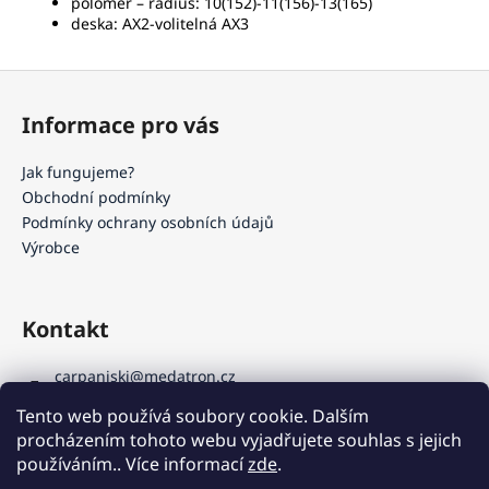
poloměr – rádius: 10(152)-11(156)-13(165)
deska: AX2-volitelná AX3
Z
á
Informace pro vás
p
a
Jak fungujeme?
t
Obchodní podmínky
í
Podmínky ochrany osobních údajů
Výrobce
Kontakt
carpaniski
@
medatron.cz
+420 541 240 838
Tento web používá soubory cookie. Dalším
+420 602 741 881
procházením tohoto webu vyjadřujete souhlas s jejich
adrianajelinkova
používáním.. Více informací
zde
.
PRODEJ LYŽÍ FUNGUJE JINAK! Neobjednáváte hotové lyže, ale