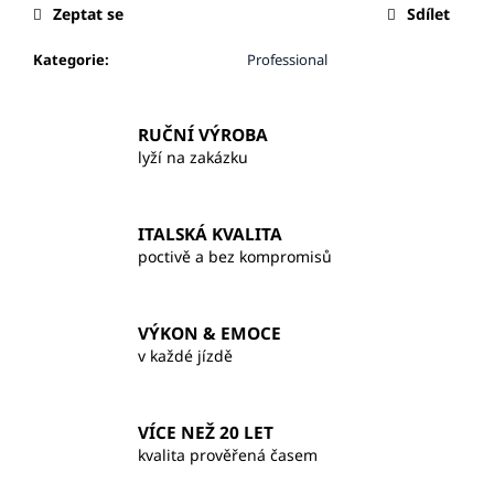
č
Zeptat se
Sdílet
u
j
Kategorie
:
Professional
e
m
e
RUČNÍ VÝROBA
lyží na zakázku
ITALSKÁ KVALITA
poctivě a bez kompromisů
VÝKON & EMOCE
v každé jízdě
VÍCE NEŽ 20 LET
kvalita prověřená časem