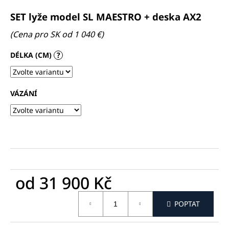
a
SET lyže model SL MAESTRO + deska AX2
j
(Cena pro SK od 1 040 €)
í
t
DÉLKA (CM)
?
?
VÁZÁNÍ
HLEDAT
D
o
od
31 900 Kč
p
o
Měrná
POPTAT
cena:
r
u