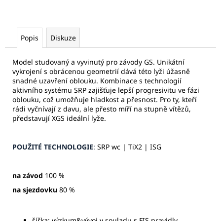
Popis
Diskuze
Model studovaný a vyvinutý pro závody GS. Unikátní
vykrojení s obrácenou geometrií dává této lyži úžasně
snadné uzavření oblouku. Kombinace s technologií
aktivního systému SRP zajišťuje lepší progresivitu ve fázi
oblouku, což umožňuje hladkost a přesnost. Pro ty, kteří
rádi vyčnívají z davu, ale přesto míří na stupně vítězů,
představují XGS ideální lyže.
POUŽITÉ TECHNOLOGIE
:
SRP wc | TiX2 | ISG
na závod
100 %
na sjezdovku
80 %
šířka: výzkum&vývoj v souladu s FIS pravidly