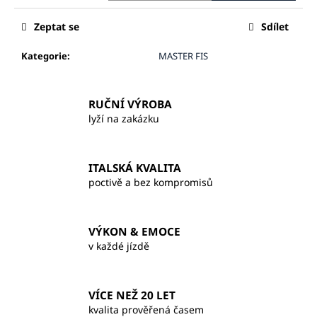
č
u
Zeptat se
Sdílet
j
e
Kategorie
:
MASTER FIS
m
e
RUČNÍ VÝROBA
lyží na zakázku
ITALSKÁ KVALITA
poctivě a bez kompromisů
VÝKON & EMOCE
v každé jízdě
VÍCE NEŽ 20 LET
kvalita prověřená časem