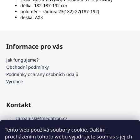
délka: 182-187-192 cm
poloměr – rádius: 23(182)-27(187-192)
deska: AX3
Z
á
Informace pro vás
p
a
Jak fungujeme?
t
Obchodní podmínky
í
Podmínky ochrany osobních údajů
Výrobce
Kontakt
carpaniski
@
medatron.cz
+420 541 240 838
Tento web používá soubory cookie. Dalším
+420 602 741 881
procházením tohoto webu vyjadřujete souhlas s jejich
adrianajelinkova