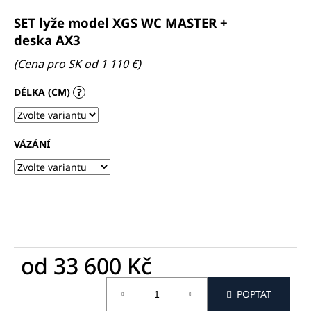
a
SET lyže model XGS WC MASTER +
j
deska AX3
í
(Cena pro SK od 1 110 €)
t
?
DÉLKA (CM)
?
VÁZÁNÍ
HLEDAT
D
o
p
od
33 600 Kč
o
r
Měrná
POPTAT
u
cena: